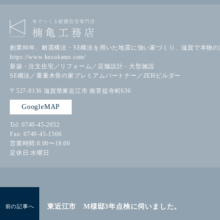
創業86年、耐震構法・SE構法を用いた地震に強い家づくり、滋賀で本物
https://www.kusukame.com/
新築・注文住宅／リフォーム／店舗設計・大型施設
SE構法／重量木骨の家プレミアムパートナー／ZEHビルダー
〒527-0136
滋賀県東近江市
南菩提寺町636
GoogleMAP
Tel: 0749-45-2052
Fax: 0749-45-1506
営業時間:8:00〜18:00
定休日:水曜日
東近江市 M様邸3年点検に伺いました。
前の記事へ