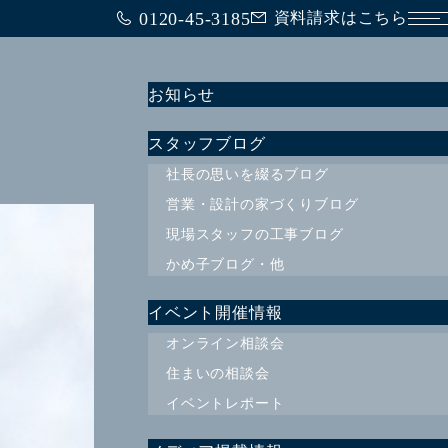
0120-45-3185
資料請求はこちら
メ
お知らせ
スタッフブログ
社長の思いを綴るブログ
営業・設計の家づくりブログ
現場スタッフの工事ブログ
かめ子ブログ・他
イベント開催情報
オンライン相談会
住まいの相談会
イベントレポート