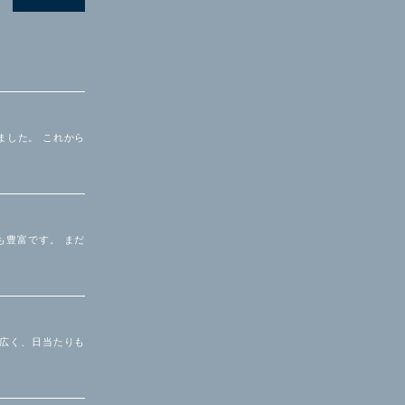
ました。 これから
も豊富です。 まだ
お広く、日当たりも