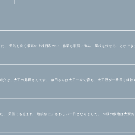
した。 天気も良く最高の上棟日和の中、作業も順調に進み、屋根を伏せることができ
紹介は、大工の藤田さんです。 藤田さんは大工一家で育ち、大工歴が一番長く経験
いました。 天候にも恵まれ、地鎮祭にふさわしい一日となりました。 M様の敷地は大変