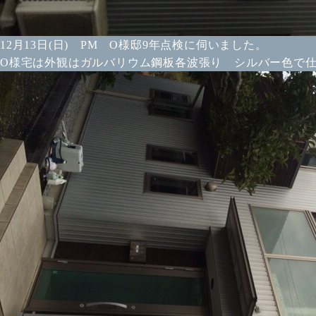
12月13日(日) PM O様邸9年点検に伺いました。
O様宅は外観はガルバリウム鋼板各波張り シルバー色で