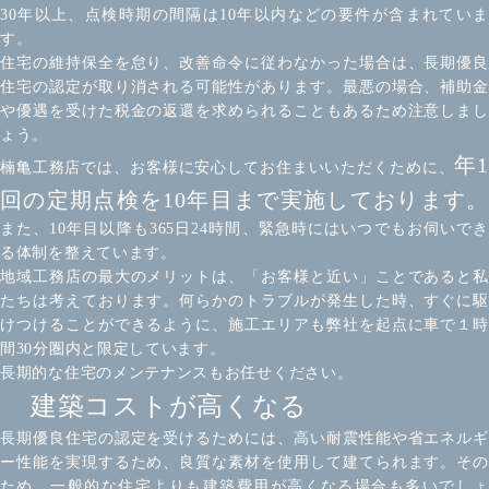
30年以上、点検時期の間隔は10年以内などの要件が含まれていま
す。
住宅の維持保全を怠り、改善命令に従わなかった場合は、長期優良
住宅の認定が取り消される可能性があります。最悪の場合、補助金
や優遇を受けた税金の返還を求められることもあるため注意しまし
ょう。
年1
楠亀工務店では、お客様に安心してお住まいいただくために、
回の定期点検を10年目まで実施しております。
また、10年目以降も365日24時間、緊急時にはいつでもお伺いでき
る体制を整えています。
地域工務店の最大のメリットは、「お客様と近い」ことであると私
たちは考えております。何らかのトラブルが発生した時、すぐに駆
けつけることができるように、施工エリアも弊社を起点に車で１時
間30分圏内と限定しています。
長期的な住宅のメンテナンスもお任せください。
建築コストが高くなる
長期優良住宅の認定を受けるためには、高い耐震性能や省エネルギ
ー性能を実現するため、良質な素材を使用して建てられます。その
ため、一般的な住宅よりも建築費用が高くなる場合も多いでしょ