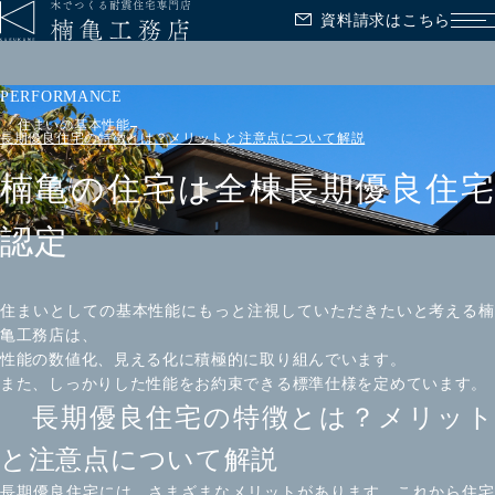
資料請求はこちら
メ
PERFORMANCE
住まいの基本性能
長期優良住宅の特徴とは？メリットと注意点について解説
楠亀の住宅は全棟長期優良住宅
認定
住まいとしての基本性能にもっと注視していただきたいと考える楠
亀工務店は、
性能の数値化、見える化に積極的に取り組んでいます。
また、しっかりした性能をお約束できる標準仕様を定めています。
長期優良住宅の特徴とは？メリット
と注意点について解説
長期優良住宅には、さまざまなメリットがあります。これから住宅