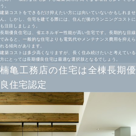
う。
建築コストをできるだけ抑えたい方には向いていないかもしれませ
ん。しかし、住宅を建てる際には、住んだ後のランニングコストに
も注目しましょう。
長期優良住宅は、省エネルギー性能が高い住宅です。長期的な目線
でみると、一般的な住宅よりも電気代やメンテナンス費用を抑えら
れる傾向があります。
建築コストは多少高くなりますが、長く住み続けたいと考えている
方にとっては長期優良住宅は最適な選択肢となるでしょう。
楠亀工務店の住宅は全棟長期優
良住宅認定