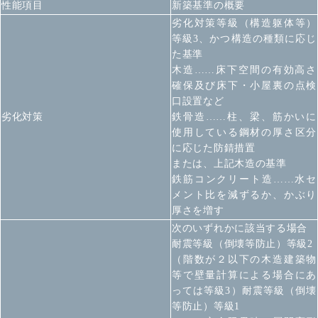
性能項目
新築基準の概要
劣化対策等級（構造躯体等）
等級3、かつ構造の種類に応じ
た基準
木造……床下空間の有効高さ
確保及び床下・小屋裏の点検
口設置など
劣化対策
鉄骨造……柱、梁、筋かいに
使用している鋼材の厚さ区分
に応じた防錆措置
または、上記木造の基準
鉄筋コンクリート造……水セ
メント比を減ずるか、かぶり
厚さを増す
次のいずれかに該当する場合
耐震等級（倒壊等防止）等級2
（階数が２以下の木造建築物
等で壁量計算による場合にあ
っては等級3）
耐震等級（倒壊
等防止）等級1