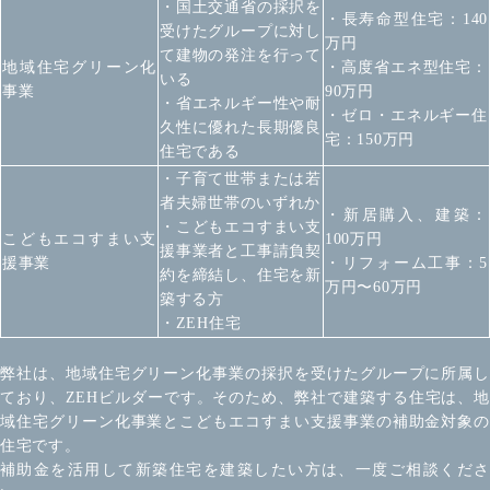
・国土交通省の採択を
・長寿命型住宅：140
受けたグループに対し
万円
て建物の発注を行って
地域住宅グリーン化
・高度省エネ型住宅：
いる
事業
90万円
・省エネルギー性や耐
・ゼロ・エネルギー住
久性に優れた長期優良
宅：150万円
住宅である
・子育て世帯または若
者夫婦世帯のいずれか
・新居購入、建築：
・こどもエコすまい支
こどもエコすまい支
100万円
援事業者と工事請負契
援事業
・リフォーム工事：5
約を締結し、住宅を新
万円〜60万円
築する方
・ZEH住宅
弊社は、地域住宅グリーン化事業の採択を受けたグループに所属し
ており、ZEHビルダーです。そのため、弊社で建築する住宅は、地
域住宅グリーン化事業とこどもエコすまい支援事業の補助金対象の
住宅です。
補助金を活用して新築住宅を建築したい方は、一度ご相談くださ