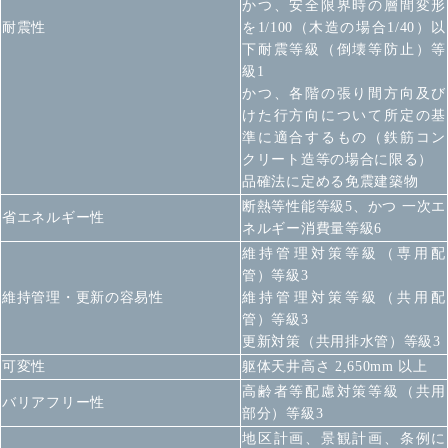
かつ、安全限界時の層間変形
耐震性
を1/100（木造の場合1/40）以
下
耐震等級（倒壊等防止）等
級1
かつ、各階の張り間方向及び
けた行方向について所定の基
準に適合するもの（鉄筋コン
クリート造等の場合に限る）
品確法に定める免震建築物
断熱等性能等級5、かつ 一次エ
省エネルギー性
ネルギー消費量等級6
維持管理対策等級（専用配
管）等級3
維持管理・更新の容易性
維持管理対策等級（共用配
管）等級3
更新対策（共用排水管）等級3
可変性
躯体天井高さ 2,650mm 以上
高齢者等配慮対策等級（共用
バリアフリー性
部分）等級3
地区計画、景観計画、条例に