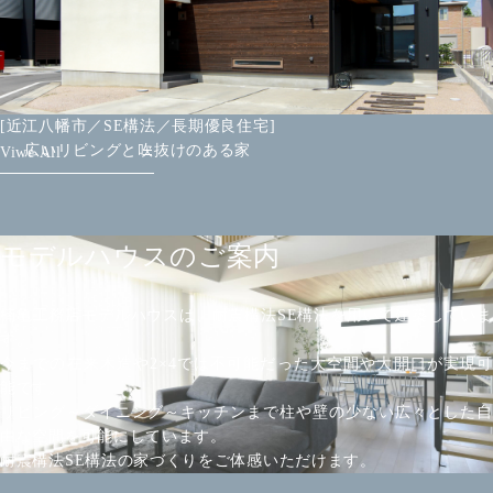
[近江八幡市／SE構法／長期優良住宅]
広いリビングと吹抜けのある家
Viwe All
モデルハウスのご案内
楠亀工務店モデルハウスは、耐震構法SE構法を用いて建築していま
す。
今までの在来木造や2×4では不可能だった大空間や大開口が実現可
能です。
リビング～ダイニング～キッチンまで柱や壁の少ない広々とした自
由な空間を可能にしています。
耐震構法SE構法の家づくりをご体感いただけます。