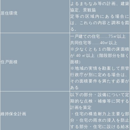
よるまちなみ等の計画、建築
協定、景観協
居住環境
定等の区域内にある場合に
は、これらの内容と調和を図
る。
一戸建ての住宅……75㎡以上
共同住宅等……40㎡以上
※少なくとも１の階の床面積
が 40 ㎡以上（階段部分を除く
住戸面積
面積）
※地域の実情を勘案して所管
行政庁が別に定める場合は、
その面積要件を満たす必要が
ある
以下の部分・設備について定
期的な点検・補修等に関する
計画を策定
維持保全計画
・住宅の構造耐力上主要な部
分
・住宅の雨水の浸入を防止
する部分
・住宅に設ける給水