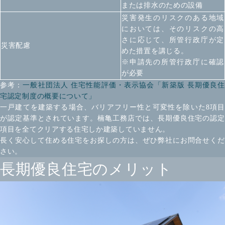
または排水のための設備
災害発生のリスクのある地域
においては、そのリスクの高
さに応じて、所管行政庁が定
災害配慮
めた措置を講じる。
※申請先の所管行政庁に確認
が必要
参考：
一般社団法人 住宅性能評価・表示協会「新築版 長期優良住
宅認定制度の概要について」
一戸建てを建築する場合、バリアフリー性と可変性を除いた8項目
が認定基準とされています。楠亀工務店では、長期優良住宅の認定
項目を全てクリアする住宅しか建築していません。
長く安心して住める住宅をお探しの方は、ぜひ弊社にお問合せくだ
さい。
長期優良住宅のメリット