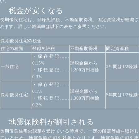
い。
税金が安くなる
長期優良住宅は、登録免許税、不動産取得税、固定資産税が軽減さ
れます。詳しい軽減率は以下の表をご参照ください。
長期優良住宅の税金
住宅の種類
登録免許税
不動産取得税
固定資産税
・保存登記……
0.15%
課税金額から
一般住宅
3年間は1/2軽減
・移転登記……
1,200万円控除
0.3%
・保存登記……
0.1%
課税金額から
長期優良住宅
5年間は1/2軽減
・移転登記……
1,300万円控除
0.2%
地震保険料が割引される
長期優良住宅の認定を受けている時点で、一定の耐震等級を取得し
ているため、地震保険の割引対象となります。地震保険の割引率