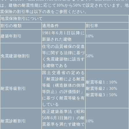
は、建物の耐震性能に応じて10%から50%で設定されています。地
震保険の割引率は以下の表をご参照ください。
地震保険割引について
割引の種類
適用条件
割引率
1981年6月1日以降に
建築年割引
10%
新築された建物
住宅の品質確保の促進
等に関する法律に基づ
免震建築物割引
50%
く免震建築物に該当す
る建物である
国土交通省の定める
「耐震診断による耐震
耐震等級1：10%
等級（構造躯体の倒壊
耐震等級割引
耐震等級2：30%
等防止）の評価指針」
耐震等級3：50%
に基づく耐震等級を有
している
改正建築基準法（昭和
56年6月1日施行）の耐
耐震診断割引
10%
震基準を満たす建物で