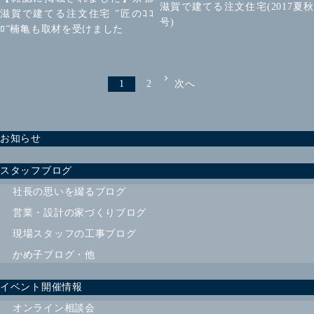
滋賀で建てる注文住宅(2017夏秋
滋賀で建てる注文住宅 ”匠のｺｺ
号)
ﾛ”楠亀も取材を受けました
1
2
次へ
お知らせ
スタッフブログ
社長の思いを綴るブログ
営業・設計の家づくりブログ
現場スタッフの工事ブログ
かめ子ブログ・他
イベント開催情報
オンライン相談会