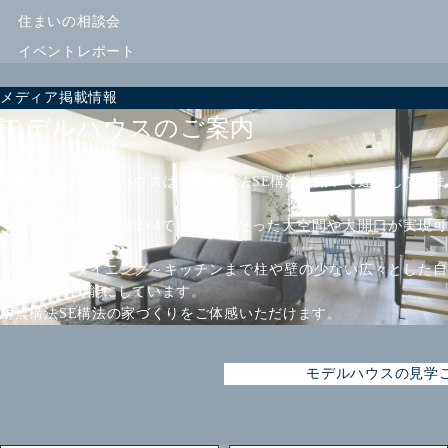
住まいの相談会
イベントレポート
メディア掲載情報
モデルハウスのご案内
楠亀工務店モデルハウスは、耐震構法SE構法を用いて建築していま
す。
今までの在来木造や2×4では不可能だった大空間や大開口が実現可
能です。
リビング～ダイニング～キッチンまで柱や壁の少ない広々とした自
由な空間を可能にしています。
耐震構法SE構法の家づくりをご体感いただけます。
モデルハウスの見学