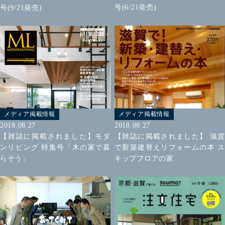
号(6/21発売)
号(9/21発売)
メディア掲載情報
メディア掲載情報
2018.08.27
2018.08.27
【雑誌に掲載されました】モダ
【雑誌に掲載されました】 滋賀
ンリビング 特集号「木の家で暮
で新築建替えリフォームの本 ス
らそう」
キップフロアの家