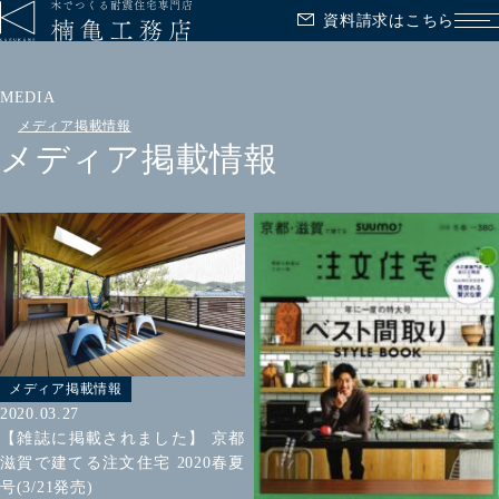
資料請求はこちら
メ
MEDIA
メディア掲載情報
メディア掲載情報
メディア掲載情報
2020.03.27
【雑誌に掲載されました】 京都
滋賀で建てる注文住宅 2020春夏
号(3/21発売)