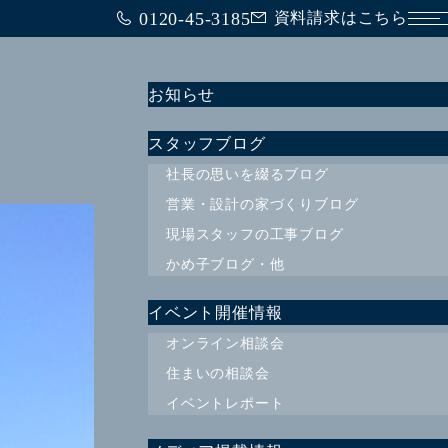
0120-45-3185
資料請求はこちら
メ
お知らせ
スタッフブログ
社長の思いを綴るブログ
営業・設計の家づくりブログ
現場スタッフの工事ブログ
かめ子ブログ・他
イベント開催情報
オンライン相談会
住まいの相談会
イベントレポート