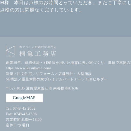
M様 本日は点検のお時間とっていただき、またご丁寧に
点検の方は問題なく完了しています。
創業86年、耐震構法・SE構法を用いた地震に強い家づくり、滋賀で本物
https://www.kusukame.com/
新築・注文住宅／リフォーム／店舗設計・大型施設
SE構法／重量木骨の家プレミアムパートナー／ZEHビルダー
〒527-0136
滋賀県東近江市
南菩提寺町636
GoogleMAP
Tel: 0749-45-2052
Fax: 0749-45-1506
営業時間:8:00〜18:00
定休日:水曜日