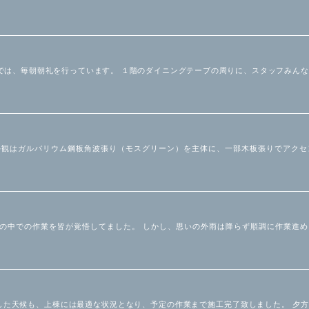
では、毎朝朝礼を行っています。 １階のダイニングテーブの周りに、スタッフみん
邸 外観はガルバリウム鋼板角波張り（モスグリーン）を主体に、一部木板張りでアク
雨の中での作業を皆が覚悟してました。 しかし、思いの外雨は降らず順調に作業進
した天候も、上棟には最適な状況となり、予定の作業まで施工完了致しました。 夕