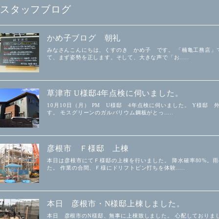
スタッフブログ
かめ子ブログ 朝礼
みなさんこんにちは、くすのき かめ子 です。 「楠亀工務店」
て、まず姿勢を正します。そして、大きな声で「お.....
草津市 U様邸4年点検に伺いました。
10月10日（月） PM U様邸 4年点検に伺いました。 Y様
す。 モスグリーンのガルバリウム鋼板がとっ.....
彦根市 Ｆ様邸 上棟
本日は彦根市にてＦ様邸の上棟を行いました。 降水確率80%。
た。 作業の合間、Ｆ様にドリフトピン打ちを体験.....
本日 彦根市・N様邸上棟しました。
本日 彦根市のN様邸、無事に上棟致しました。 心配しておりま