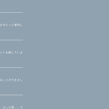
ながずらっと整列し
セントを施していま
めることができまし
方、少しの雨…。で