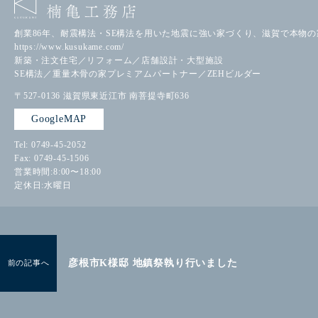
創業86年、耐震構法・SE構法を用いた地震に強い家づくり、滋賀で本物
https://www.kusukame.com/
新築・注文住宅／リフォーム／店舗設計・大型施設
SE構法／重量木骨の家プレミアムパートナー／ZEHビルダー
〒527-0136
滋賀県東近江市
南菩提寺町636
GoogleMAP
Tel: 0749-45-2052
Fax: 0749-45-1506
営業時間:8:00〜18:00
定休日:水曜日
彦根市K様邸 地鎮祭執り行いました
前の記事へ