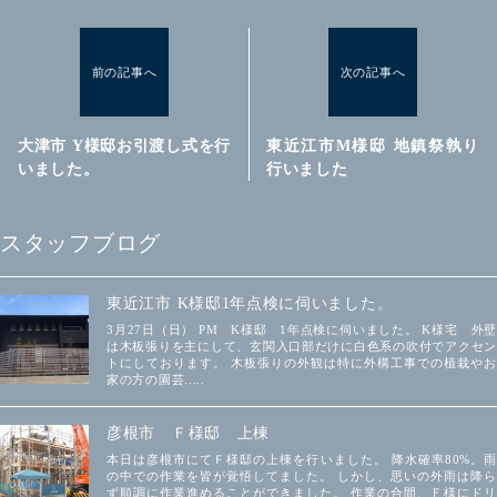
前の記事へ
次の記事へ
大津市 Y様邸お引渡し式を行
東近江市M様邸 地鎮祭執り
いました。
行いました
スタッフブログ
東近江市 K様邸1年点検に伺いました。
3月27日（日） PM K様邸 1年点検に伺いました。 K様宅 外壁
は木板張りを主にして、玄関入口部だけに白色系の吹付でアクセン
トにしております。 木板張りの外観は特に外構工事での植栽やお
家の方の園芸.....
彦根市 Ｆ様邸 上棟
本日は彦根市にてＦ様邸の上棟を行いました。 降水確率80%。雨
の中での作業を皆が覚悟してました。 しかし、思いの外雨は降ら
ず順調に作業進めることができました。 作業の合間、Ｆ様にドリ