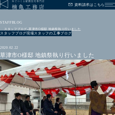
資料請求はこちら
メ
STAFFBLOG
スタッフブログ
草津市O様邸 地鎮祭執り行いました
スタッフブログ
現場スタッフの工事ブログ
2020.02.22
草津市O様邸 地鎮祭執り行いました