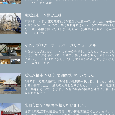
フトピン打ちを体験.....
東近江市 M様邸上棟
12月6日 本日、東近江市にてM様邸の上棟を行いました。 午後か
ら雨予報が出ていたので、早く屋根を塞ぎたい一心で作業進めまし
た。 途中小雨が降ったりしまいしたが、無事屋根を塞ぐことがで
き、一安心です。.....
かめ子ブログ ホームページリニューアル
みなさんこんにちは、くすのきかめ子です。 なんということでし
ょう。 ブログをさぼっている間に、新しい年を迎え、新しい元号
に変わり、私は34才になり、入社して1年が経過してしまいまし
た。 入社して初めて.....
近江八幡市 M様邸 地鎮祭執り行いました
3月25日 近江八幡市にてM様邸の地鎮祭を執り行いました。 少し
肌寒い朝でしたが、最高の天気となりました。 28日より、地盤改
良工事を行なっていきます。 M様の最高の笑顔を目標に、精一杯
取り組ませてい.....
米原市にて地鎮祭を執り行いました。
滋賀県東近江市の耐震住宅専門店の楠亀工務店でございます。 い