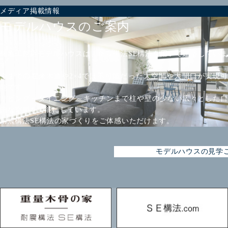
メディア掲載情報
モデルハウスのご案内
楠亀工務店モデルハウスは、耐震構法SE構法を用いて建築していま
す。
今までの在来木造や2×4では不可能だった大空間や大開口が実現可
能です。
リビング～ダイニング～キッチンまで柱や壁の少ない広々とした自
由な空間を可能にしています。
耐震構法SE構法の家づくりをご体感いただけます。
モデルハウスの見学