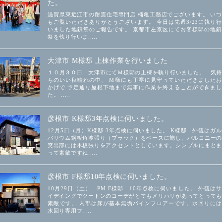
た。
滋賀県東近江市の耐震住宅専門店 楠亀工務店でございます。 いつ
もご覧いただきありがとうございます。 今日は先週3/23に執り行
いました地鎮祭のご報告です。 京都市左京区にてお客様邸の地鎮
祭を執り行いま.....
大津市 M様邸 上棟作業を行いました
１０月３０日 大津市にてＭ様邸の上棟を執り行いました。 気持
ちのいい秋晴れの中、 M様にも丁寧に見守っていただきましたお
かげで 予定通り屋根下地まで無事に作業を終えることができまし
た。 .....
彦根市 K様邸3年点検に伺いました。
12月5日（月）K様邸 3年点検に伺いました。 K様邸 外観はガル
バリウム鋼板角波張り（ブラック）をベースに施し、バルコニーの
突出部には木板張りをアクセントとしています。シンプルにまとま
って素敵ですね.....
彦根市 F様邸10年点検に伺いました。
10月29日（土） PM F様邸 10年点検に伺いました。 外観はサ
イデイングでツートンのコーデがとてもメリハリがあってとっても
素敵です。 内部は床が基本無垢パインフロアーです。水回りには
水回り専用フ.....