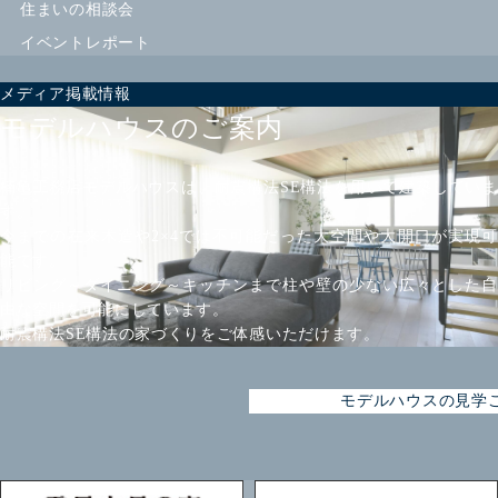
住まいの相談会
イベントレポート
メディア掲載情報
モデルハウスのご案内
楠亀工務店モデルハウスは、耐震構法SE構法を用いて建築していま
す。
今までの在来木造や2×4では不可能だった大空間や大開口が実現可
能です。
リビング～ダイニング～キッチンまで柱や壁の少ない広々とした自
由な空間を可能にしています。
耐震構法SE構法の家づくりをご体感いただけます。
モデルハウスの見学