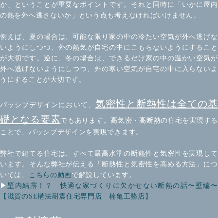
か」ということが重要なポイントです。それと同時に「いかに屋内
の熱を外へ逃さないか」という点も考えなければいけません。
例えば、夏の場合は、可能な限り家の中の冷たい空気が外へ逃げな
いようにしつつ、外の熱気が自宅の中にこもらないようにすること
が大切です。
逆に、冬の場合は、できるだけ家の中の温かい空気が
外へ逃げないようにしつつ、外の寒い空気が自宅の中に入らないよ
うにすることが大切です。
気密性と断熱性は全ての基
パッシブデザインにおいて、
礎となる要素
でもあります。高気密・高断熱の住宅を実現す
ことで、パッシブデザインを実現できます。
弊社で建てる住宅は、すべて最高水準の断熱性と気密性を実現して
います。そんな弊社が伝える「断熱性と気密性を高める方法」につ
いては、
こちらの動画
で解説しています。
▶︎
壁内結露！？ 快適な家づくりに欠かせない断熱の話〜壁編〜
【滋賀のSE構法耐震住宅専門店 楠亀工務店】