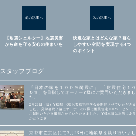
前の記事へ
次の記事へ
【耐震シェルター】地震災害
快適な家とはどんな家？暮ら
から命を守る安心の住まいを
しやすい空間を実現する4つ
のポイント
スタッフブログ
『日本の家を１００％耐震に』 「耐震住宅１０
０％」を目指してオーナーY様にご賛同いただきまし
た。
2月28日（日）Y様邸 OBお客様宅見学会を開催させていただきま
した。 見学会終了後にオーナーのY様に耐震住宅100パーセントに
ご賛同いただき撮影させていただきました。 Y様本日は本当にあり
がとうござ.....
京都市左京区にて3月23日に地鎮祭を執り行いまし