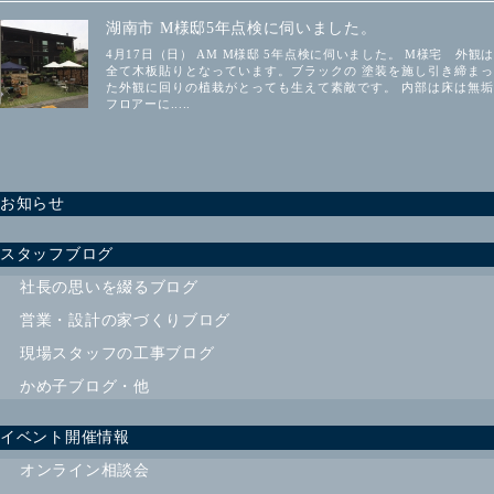
湖南市 M様邸5年点検に伺いました。
4月17日（日） AM M様邸 5年点検に伺いました。 M様宅 外観は
全て木板貼りとなっています。ブラックの 塗装を施し引き締まっ
た外観に回りの植栽がとっても生えて素敵です。 内部は床は無垢
フロアーに.....
お知らせ
スタッフブログ
社長の思いを綴るブログ
営業・設計の家づくりブログ
現場スタッフの工事ブログ
かめ子ブログ・他
イベント開催情報
オンライン相談会