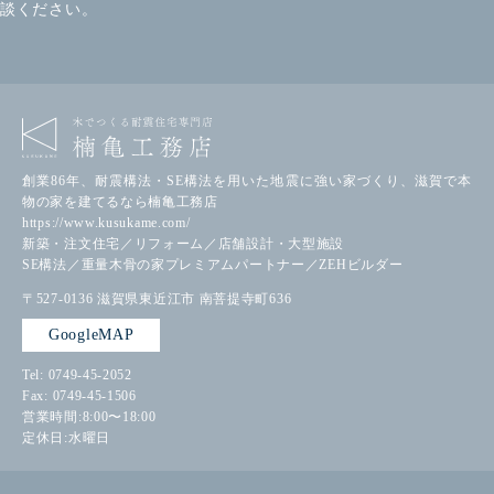
談ください。
創業86年、耐震構法・SE構法を用いた地震に強い家づくり、滋賀で本
物の家を建てるなら楠亀工務店
https://www.kusukame.com/
新築・注文住宅／リフォーム／店舗設計・大型施設
SE構法／重量木骨の家プレミアムパートナー／ZEHビルダー
〒527-0136
滋賀県東近江市
南菩提寺町636
GoogleMAP
Tel: 0749-45-2052
Fax: 0749-45-1506
営業時間:8:00〜18:00
定休日:水曜日