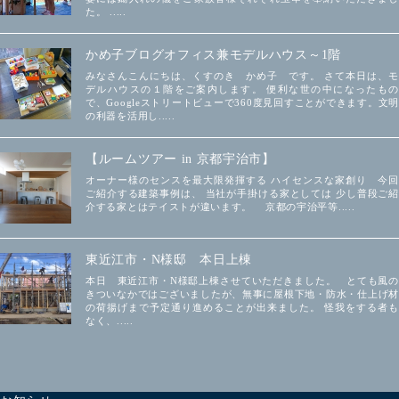
た。 .....
かめ子ブログオフィス兼モデルハウス～1階
みなさんこんにちは、くすのき かめ子 です。 さて本日は、モ
デルハウスの１階をご案内します。 便利な世の中になったもの
で、Googleストリートビューで360度見回すことができます。文明
の利器を活用し.....
【ルームツアー in 京都宇治市】
オーナー様のセンスを最大限発揮する ハイセンスな家創り 今回
ご紹介する建築事例は、 当社が手掛ける家としては 少し普段ご紹
介する家とはテイストが違います。 京都の宇治平等.....
東近江市・N様邸 本日上棟
本日 東近江市・N様邸上棟させていただきました。 とても風の
きついなかではございましたが、無事に屋根下地・防水・仕上げ材
の荷揚げまで予定通り進めることが出来ました。 怪我をする者も
なく、.....