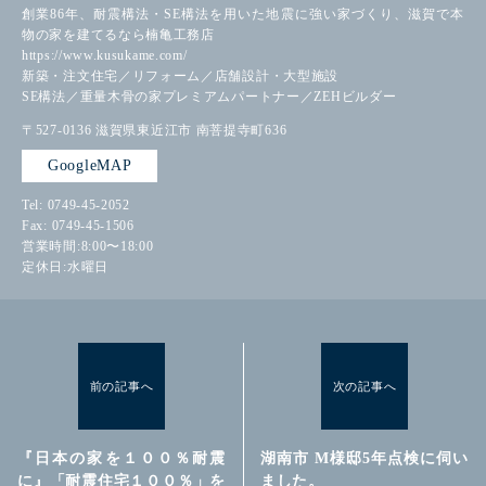
創業86年、耐震構法・SE構法を用いた地震に強い家づくり、滋賀で本
物の家を建てるなら楠亀工務店
https://www.kusukame.com/
新築・注文住宅／リフォーム／店舗設計・大型施設
SE構法／重量木骨の家プレミアムパートナー／ZEHビルダー
〒527-0136
滋賀県東近江市
南菩提寺町636
GoogleMAP
Tel: 0749-45-2052
Fax: 0749-45-1506
営業時間:8:00〜18:00
定休日:水曜日
前の記事へ
次の記事へ
『日本の家を１００％耐震
湖南市 M様邸5年点検に伺い
に』「耐震住宅１００％」を
ました。