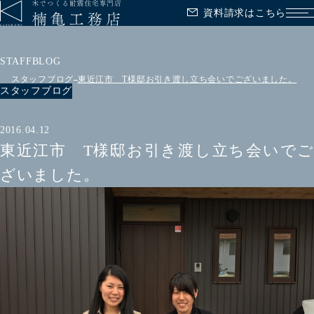
資料請求はこちら
メ
STAFFBLOG
スタッフブログ
東近江市 T様邸お引き渡し立ち会いでございました。
スタッフブログ
2016.04.12
東近江市 T様邸お引き渡し立ち会いでご
ざいました。