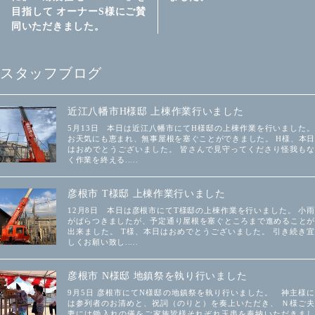
目指して オーナーS様にご賛
同いただきました。
スタッフブログ
近江八幡市H様邸 上棟作業行いました
5月13日 本日は近江八幡市にてH様邸の上棟作業を行いました。
お天気にも恵まれ、無事屋根を塞ぐことができました。 H様、本日
はおめでとうございました。 皆さんで見守ってくださり怪我もな
く作業を終える.....
彦根市 T様邸 上棟作業行いました
12月8日 本日は彦根市にてT様邸の上棟作業を行いました。 小雨
がぱらつきましたが、予定通り屋根を塞ぐところまで進めることが
出来ました。 T様、本日はおめでとうございました。 引き続き宜
しくお願い致し.....
彦根市 N様邸 地鎮祭を執り行いました
9月5日 彦根市にてN様邸の地鎮祭を執り行いました。 神主様に
は参列者のお清めと、祝詞（のりと）を奏上いただき、 Ｎ様ご夫
妻には鋤入れの儀をご家族皆様それぞれ玉串を奉納いただきまし