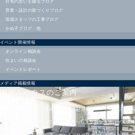
社長の思いを綴るブログ
営業・設計の家づくりブログ
現場スタッフの工事ブログ
かめ子ブログ・他
イベント開催情報
オンライン相談会
住まいの相談会
イベントレポート
メディア掲載情報
モデルハウスのご案内
楠亀工務店モデルハウスは、耐震構法SE構法を用いて建築していま
す。
今までの在来木造や2×4では不可能だった大空間や大開口が実現可
能です。