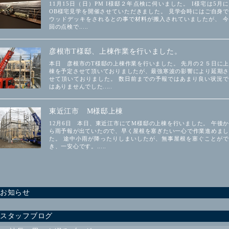
11月15日（日）PM I様邸２年点検に伺いました。 I様宅は5月に
OB様宅見学を開催させていただきました。 見学会時にはご自身で
ウッドデッキをされるとの事で材料が搬入されていましたが、 今
回の点検で.....
彦根市T様邸、上棟作業を行いました。
本日 彦根市のT様邸の上棟作業を行いました。 先月の２５日に上
棟を予定させて頂いておりましたが、最強寒波の影響により延期さ
せて頂いておりました。 数日前までの予報ではあまり良い状況で
はありませんでした.....
東近江市 M様邸上棟
12月6日 本日、東近江市にてM様邸の上棟を行いました。 午後か
ら雨予報が出ていたので、早く屋根を塞ぎたい一心で作業進めまし
た。 途中小雨が降ったりしまいしたが、無事屋根を塞ぐことがで
き、一安心です。.....
お知らせ
スタッフブログ