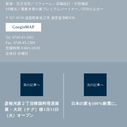
新築・注文住宅／リフォーム／店舗設計・大型施設
SE構法／重量木骨の家プレミアムパートナー／ZEHビルダー
〒527-0136
滋賀県東近江市
南菩提寺町636
GoogleMAP
Tel: 0749-45-2052
Fax: 0749-45-1506
営業時間:8:00〜18:00
定休日:水曜日
前の記事へ
次の記事へ
彦根河原２丁目韓国料理居酒
日本の家を100%耐震に。
屋・大邱（テグ）様1月12日
（火）オープン