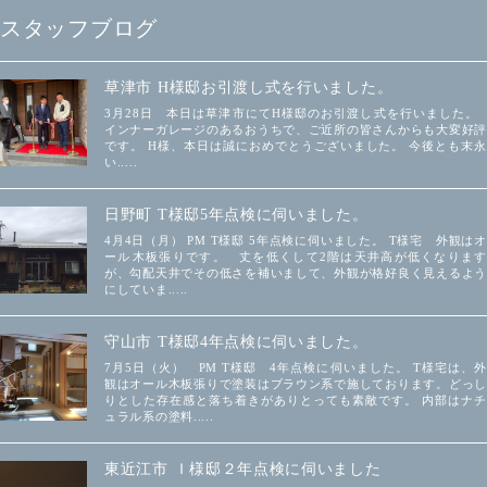
スタッフブログ
草津市 H様邸お引渡し式を行いました。
3月28日 本日は草津市にてH様邸のお引渡し式を行いました。
インナーガレージのあるおうちで、ご近所の皆さんからも大変好評
です。 H様、本日は誠におめでとうございました。 今後とも末永
い.....
日野町 T様邸5年点検に伺いました。
4月4日（月） PM T様邸 5年点検に伺いました。 T様宅 外観はオ
ール木板張りです。 丈を低くして2階は天井高が低くなります
が、勾配天井でその低さを補いまして、外観が格好良く見えるよう
にしていま.....
守山市 T様邸4年点検に伺いました。
7月5日（火） PM T様邸 4年点検に伺いました。 T様宅は、外
観はオール木板張りで塗装はブラウン系で施しております。どっし
りとした存在感と落ち着きがありとっても素敵です。 内部はナチ
ュラル系の塗料.....
東近江市 Ｉ様邸２年点検に伺いました