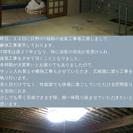
昨日、１２日に日野のT様邸の改装工事着工致しまして、
解体工事着手しております。
T様宅は築２７年となり、特に浴室の劣化が見受けられ、
改装工事をさせて頂くこととなりました。
冬時期が大変寒いとお困りでもありましたので、
サッシ入れ替えや断熱工事もさせていただき、広範囲に渡り工事を
執り行います。
見た目だけでなく、性能面でも快適に過ごしていただける空間造り
を念頭におき、
少しでも早く完成できます様、精一杯取り組ませていただきたいと
思います。