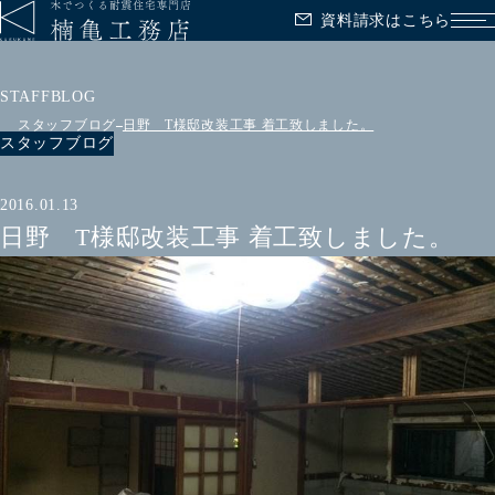
資料請求はこちら
メ
STAFFBLOG
スタッフブログ
日野 T様邸改装工事 着工致しました。
スタッフブログ
2016.01.13
日野 T様邸改装工事 着工致しました。