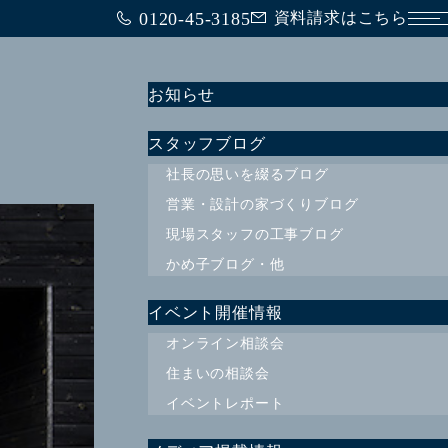
0120-45-3185
資料請求はこちら
メ
お知らせ
スタッフブログ
社長の思いを綴るブログ
営業・設計の家づくりブログ
現場スタッフの工事ブログ
かめ子ブログ・他
イベント開催情報
オンライン相談会
住まいの相談会
イベントレポート