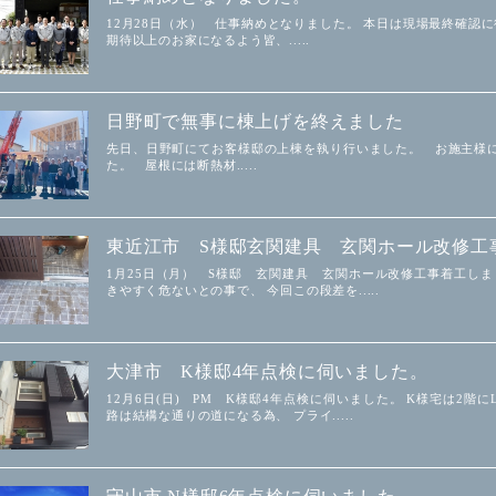
12月28日（水） 仕事納めとなりました。 本日は現場最終確認に行
期待以上のお家になるよう皆、.....
日野町で無事に棟上げを終えました
先日、日野町にてお客様邸の上棟を執り行いました。 お施主様
た。 屋根には断熱材.....
東近江市 S様邸玄関建具 玄関ホール改修工
1月25日（月） S様邸 玄関建具 玄関ホール改修工事着工しま
きやすく危ないとの事で、 今回この段差を.....
大津市 K様邸4年点検に伺いました。
12月6日(日) PM K様邸4年点検に伺いました。 K様宅は2
路は結構な通りの道になる為、 プライ.....