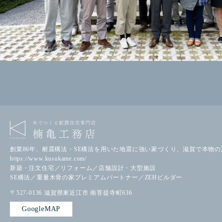
創業86年、耐震構法・SE構法を用いた地震に強い家づくり、滋賀で本物
https://www.kusukame.com/
新築・注文住宅／リフォーム／店舗設計・大型施設
SE構法／重量木骨の家プレミアムパートナー／ZEHビルダー
〒527-0136
滋賀県東近江市
南菩提寺町636
GoogleMAP