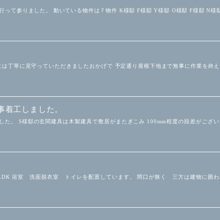
って参りました。 動いている物件は７物件 K様邸 F様邸 Y様邸 O様邸 F様邸 N様
には丁寧に見守っていただきましたおかげで 予定通り屋根下地まで無事に作業を終
事着工しました。
した。 S様邸の玄関建具は木製建具で敷居がまたぎこみ 100mm程度の段差がござ
階にLDK 浴室 洗面脱衣室 トイレを配置しています。 間口が狭く 三方は建物に囲