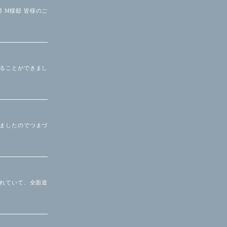
邸 M様邸 皆様のご
えることができまし
いましたのでつまづ
われていて、全面道