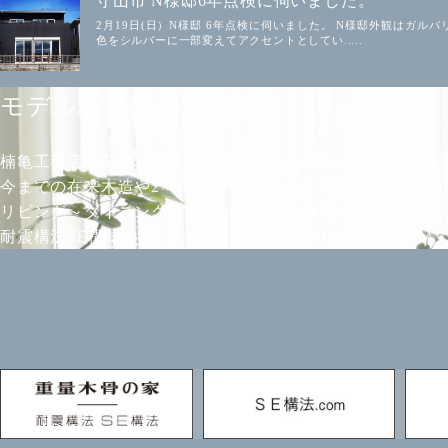
守山市 N様邸6年点検に伺いました。
2月19日(日）N様邸 6年点検に伺いました。 N様邸外観はガ
色をシルバーに一部変えてアクセントとしてい.....
モデルハウスのご案内
楠亀工務店モデルハウスは、耐震構法SE構法を用いて建築
今までの在来木造や2×4では不可能だった大空間や大開口
リビング～ダイニング～キッチンまで柱や壁の少ない広々
耐震構法SE構法の家づくりをご体感いただけます。