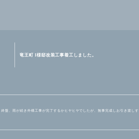
竜王町 I様邸改装工事着工しました。
。 終盤、雨が続き外構工事が完了するかヒヤヒヤでしたが、無事完成しお引き渡し