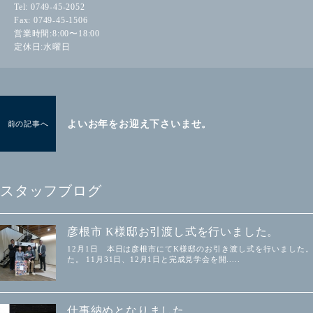
Tel: 0749-45-2052
Fax: 0749-45-1506
営業時間:8:00〜18:00
定休日:水曜日
よいお年をお迎え下さいませ。
前の記事へ
スタッフブログ
彦根市 K様邸お引渡し式を行いました。
12月1日 本日は彦根市にてK様邸のお引き渡し式を行いました
た。 11月31日、12月1日と完成見学会を開.....
仕事納めとなりました。