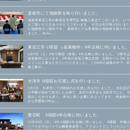
彦根市にて地鎮祭を執り行いました。
滋賀県東近江市の耐震住宅専門店 楠亀工務店でございます。 いつ
もご覧いただきありがとうございます。 今日は先日執り行いまし
た地鎮祭のご報告です。 彦根市にてお客様邸の地鎮祭を執り行い
ました。 &nbs.....
東近江市 U様邸 （改装物件）8年点検に伺いました。
4月9日（土）PM U様邸（改装）8年点検に伺いました。 U様宅は
改装物件になります。8年前の改装工事は玄関 玄関ホール DK を
メインに工事をさせていただきました。 この8年の経過の中で、外
構工事や.....
大津市 H様邸お引渡し式を行いました
3月1日 大津市にてH様邸のお引渡し式を行いました。 当社設計
の平柳が初めて担当したお家で、先日の見学会も大好評でした。 H
様のこだわりも多く、本当に良いお家に仕上ってます。 終始和や
かな雰囲気の中お.....
愛荘町 A様邸4年点検に伺いました。
10月30日（日） AM A様邸4年点検に伺いました。 A様邸 外観は
ベースがガルバリウム鋼板角波張り、アクセントとしてバルコニー