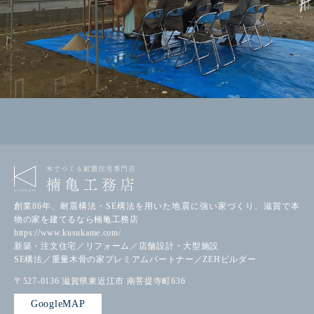
創業86年、耐震構法・SE構法を用いた地震に強い家づくり、滋賀で本
物の家を建てるなら楠亀工務店
https://www.kusukame.com/
新築・注文住宅／リフォーム／店舗設計・大型施設
SE構法／重量木骨の家プレミアムパートナー／ZEHビルダー
〒527-0136
滋賀県東近江市
南菩提寺町636
GoogleMAP