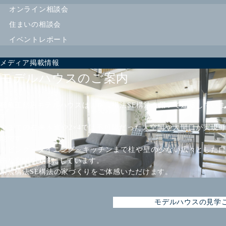
オンライン相談会
住まいの相談会
イベントレポート
メディア掲載情報
モデルハウスのご案内
楠亀工務店モデルハウスは、耐震構法SE構法を用いて建築していま
す。
今までの在来木造や2×4では不可能だった大空間や大開口が実現可
能です。
リビング～ダイニング～キッチンまで柱や壁の少ない広々とした自
由な空間を可能にしています。
耐震構法SE構法の家づくりをご体感いただけます。
モデルハウスの見学