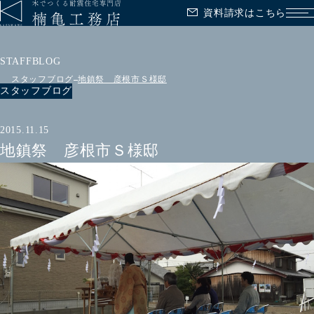
資料請求はこちら
メ
STAFFBLOG
スタッフブログ
地鎮祭 彦根市Ｓ様邸
スタッフブログ
2015.11.15
地鎮祭 彦根市Ｓ様邸