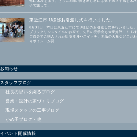
部に木板を張り、さらに2階の掃き出し窓には落下防止手摺を木格
子で施して.....
東近江市 U様邸お引渡し式を行いました。
8月31日 本日は東近江市にてU様邸のお引渡し式を行いました。
ブリックリンスタイルのお家で、先日の見学会も大変好評！！ U様
ご自身でご購入された照明器具やスイッチ、無垢の天板などこだわ
りポイントが要.....
お知らせ
スタッフブログ
社長の思いを綴るブログ
営業・設計の家づくりブログ
現場スタッフの工事ブログ
かめ子ブログ・他
イベント開催情報