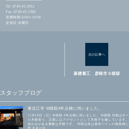
Tel: 0749-45-2052
Fax: 0749-45-1506
営業時間:8:00〜18:00
定休日:水曜日
次の記事へ
基礎着工 彦根市Ｓ様邸
スタッフブログ
東近江市 M様邸4年点検に伺いました。
12月18日（日）M様邸 4年点検に伺いました。 M様邸 外観はオー
ル木板張り、正面にはアクセントとして木格子を施しています。
温かみがある素敵な外観です。 内部は床は基本パインの無垢材に
壁 天井は珪.....