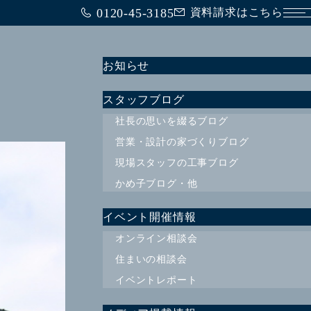
0120-45-3185
資料請求はこちら
メ
お知らせ
スタッフブログ
社長の思いを綴るブログ
営業・設計の家づくりブログ
現場スタッフの工事ブログ
かめ子ブログ・他
イベント開催情報
オンライン相談会
住まいの相談会
イベントレポート