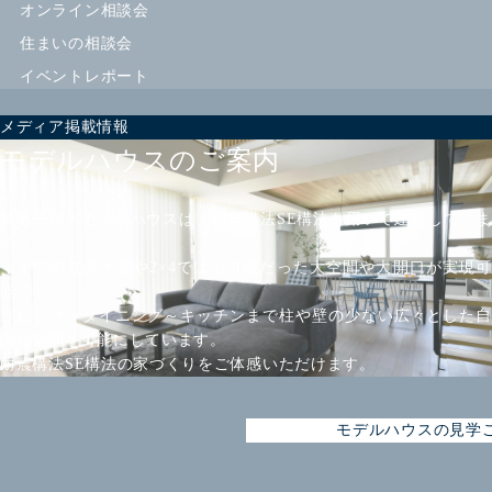
オンライン相談会
住まいの相談会
イベントレポート
メディア掲載情報
モデルハウスのご案内
楠亀工務店モデルハウスは、耐震構法SE構法を用いて建築していま
す。
今までの在来木造や2×4では不可能だった大空間や大開口が実現可
能です。
リビング～ダイニング～キッチンまで柱や壁の少ない広々とした自
由な空間を可能にしています。
耐震構法SE構法の家づくりをご体感いただけます。
モデルハウスの見学