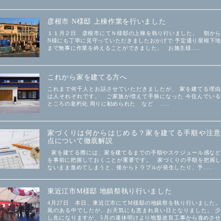
彦根市 N様邸 上棟作業を行いました
１１月２日 彦根市にてＮ様邸の上棟を執り行いました。 朝から
N様にも丁寧に見守っていただきましたおかげで 予定通り屋根下地
まで無事に作業を終えることができました。 お施主様.....
これから家を建てる方へ
これまで何千人とお話させていただきましたが、 家を建てる理由
は人それぞれです。 ご家族が増えて手狭になった 今住んでいる
ところの老朽化 周りに勧められた など .....
家づくりは何からはじめる？家を建てる手順や注意
点について徹底解説
家を建てる際には、家を建てるまでの手順やスケジュール感など
を事前に把握しておくことが重要です。 家づくりの手順を把握し
ないまま進めてしまうと、後からトラブルが発生したり、予.....
東近江市M様邸 地鎮祭執り行いました
4月27日 本日、東近江市にてM様邸の地鎮祭を執り行いました。
風のある中でしたが、お天気にも恵まれ良い日となりました。 少
し先になりますが、5月の連休明けより地盤改良工事から進めさせ