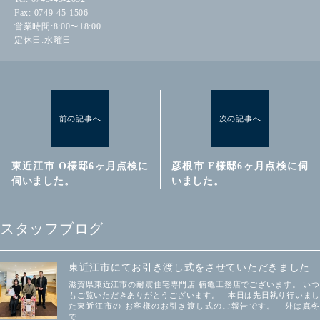
Fax: 0749-45-1506
営業時間:8:00〜18:00
定休日:水曜日
前の記事へ
次の記事へ
東近江市 O様邸6ヶ月点検に
彦根市 F様邸6ヶ月点検に伺
伺いました。
いました。
スタッフブログ
東近江市にてお引き渡し式をさせていただきました
滋賀県東近江市の耐震住宅専門店 楠亀工務店でございます。 いつ
もご覧いただきありがとうございます。 本日は先日執り行いまし
た東近江市の お客様のお引き渡し式のご報告です。 外は真冬
で.....