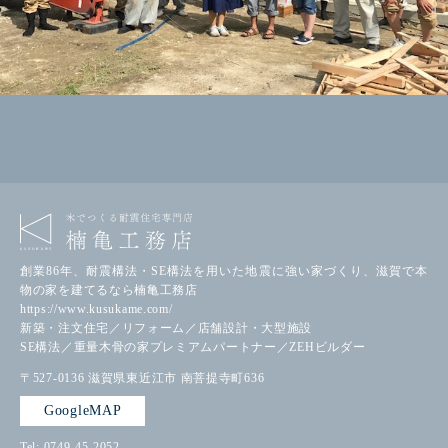
創業86年、耐震構法・SE構法を用いた地震に強い家づくり、滋賀で本
物の家を建てるなら楠亀工務店
https://www.kusukame.com/
新築・注文住宅／リフォーム／店舗設計・大型施設
SE構法／重量木骨の家プレミアムパートナー／ZEHビルダー
〒527-0136
滋賀県東近江市
南菩提寺町636
GoogleMAP
Tel: 0749-45-2052