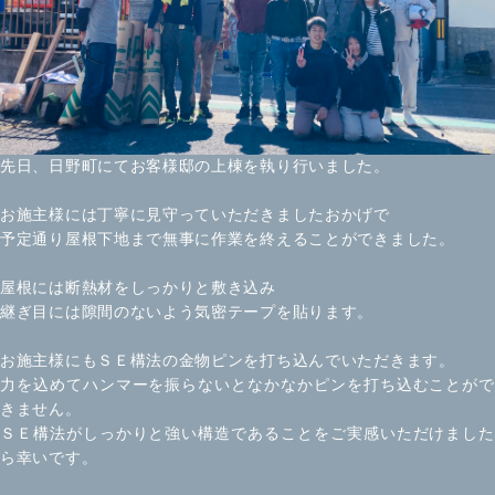
先日、日野町にてお客様邸の上棟を執り行いました。
お施主様には丁寧に見守っていただきましたおかげで
予定通り屋根下地まで無事に作業を終えることができました。
屋根には断熱材をしっかりと敷き込み
継ぎ目には隙間のないよう気密テープを貼ります。
お施主様にもＳＥ構法の金物ピンを打ち込んでいただきます。
力を込めてハンマーを振らないとなかなかピンを打ち込むことがで
きません。
ＳＥ構法がしっかりと強い構造であることをご実感いただけました
ら幸いです。