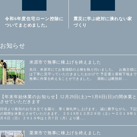
令和6年度住宅ローン控除に
震災に学ぶ絶対に潰れない家
ついてまとめました。
づくり
お知らせ
米原市で無事に棟上げを終えました
先日、米原市にてお客様邸の上棟を執り行いました。 お施主様に
は丁寧に見守っていただきましたおかげで 予定通り屋根下地まで
無事に作業を終えることができました。 屋根には断熱材.....
【年末年始休業のお知らせ】12月29日(土)〜1月6日(日)の間休業と
させていただきます
日頃より格別のお引き立てを賜り、厚く御礼申し上げます。 誠に勝手ながら、下記
の期間を休業とさせていただきます。 ２０１8月１２月２９日（土）〜２０１９年１
月６日（日） ２０１９年は１月７日（月）より通.....
栗東市で無事に棟上げを終えました