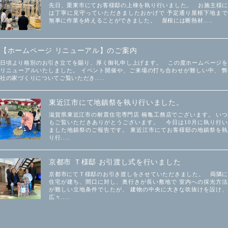
先日、栗東市にてお客様邸の上棟を執り行いました。 お施主様に
は丁寧に見守っていただきましたおかげで 予定通り屋根下地まで
無事に作業を終えることができました。 屋根には断熱材.....
【ホームページ リニューアル】のご案内
日頃より格別のお引き立てを賜り、厚く御礼申し上げます。 この度ホームページを
リニューアルいたしました。 イベント開催や、ご来場の打ち合わせが難しい中、 弊
社の家づくりについてご覧いただき.....
東近江市にて地鎮祭を執り行いました。
滋賀県東近江市の耐震住宅専門店 楠亀工務店でございます。 いつ
もご覧いただきありがとうございます。 今日は10月に執り行い
ました地鎮祭のご報告です。 東近江市にてお客様邸の地鎮祭を執
り行.....
京都市 Ｔ様邸 お引渡し式を行いました
京都市にてＴ様邸のお引き渡しをさせていただきました。 両隣に
住宅が建ち、間口に対し、奥行きが長い敷地で 室内への採光方法
が難しい立地条件でしたが、 建物の中央に大きな吹抜けを設け、
広々.....