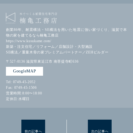
創業86年、耐震構法・SE構法を用いた地震に強い家づくり、滋賀で本
物の家を建てるなら楠亀工務店
https://www.kusukame.com/
新築・注文住宅／リフォーム／店舗設計・大型施設
SE構法／重量木骨の家プレミアムパートナー／ZEHビルダー
〒527-0136
滋賀県東近江市
南菩提寺町636
GoogleMAP
Tel: 0749-45-2052
Fax: 0749-45-1506
営業時間:8:00〜18:00
定休日:水曜日
前の記事へ
次の記事へ