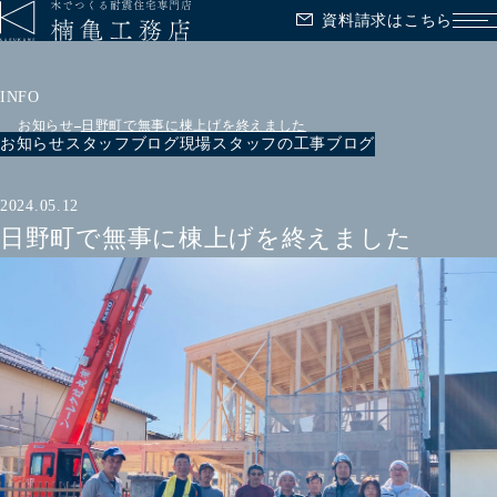
資料請求はこちら
メ
INFO
お知らせ
日野町で無事に棟上げを終えました
お知らせ
スタッフブログ
現場スタッフの工事ブログ
2024.05.12
日野町で無事に棟上げを終えました