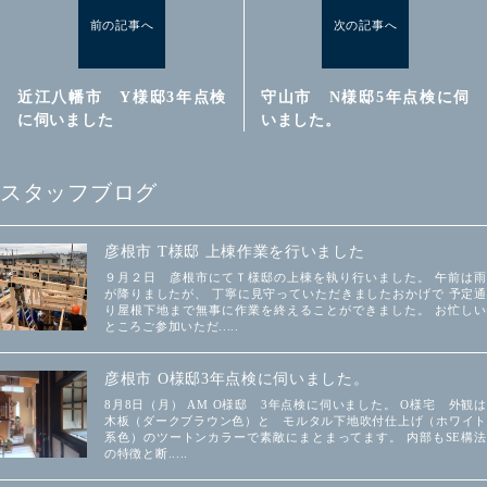
前の記事へ
次の記事へ
近江八幡市 Y様邸3年点検
守山市 N様邸5年点検に伺
に伺いました
いました。
スタッフブログ
彦根市 T様邸 上棟作業を行いました
９月２日 彦根市にてＴ様邸の上棟を執り行いました。 午前は雨
が降りましたが、 丁寧に見守っていただきましたおかげで 予定通
り屋根下地まで無事に作業を終えることができました。 お忙しい
ところご参加いただ.....
彦根市 O様邸3年点検に伺いました。
8月8日（月） AM O様邸 3年点検に伺いました。 O様宅 外観は
木板（ダークブラウン色）と モルタル下地吹付仕上げ（ホワイト
系色）のツートンカラーで素敵にまとまってます。 内部もSE構法
の特徴と断.....