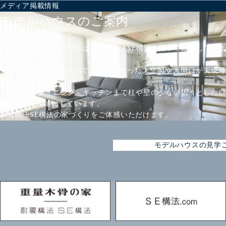
メディア掲載情報
モデルハウスのご案内
楠亀工務店モデルハウスは、耐震構法SE構法を用いて建築していま
す。
今までの在来木造や2×4では不可能だった大空間や大開口が実現可
能です。
リビング～ダイニング～キッチンまで柱や壁の少ない広々とした自
由な空間を可能にしています。
耐震構法SE構法の家づくりをご体感いただけます。
モデルハウスの見学