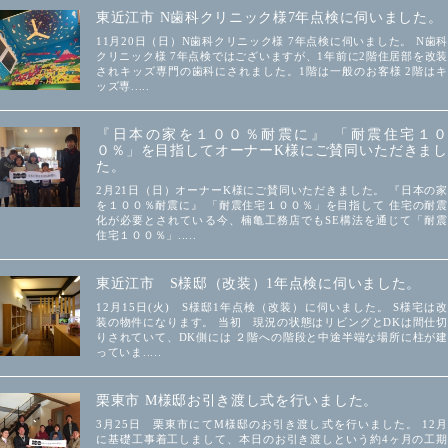
東近江市 N歯科クリニック様7年点検に伺いました。
11月20日（日）N歯科クリニック様 7年点検に伺いました。 N歯科
クリニック様 7年点検ではございますが、1年前に2階住居部を改装
されキッズ専門の歯科にされました。1階は一般のお客様 2階はキ
ッズ専.....
『日本の家を１００％耐震に』 「耐震住宅１０
０％」を目指してオーナーK様にご賛同いただきまし
た。
2月21日（日）オーナーK様にご賛同いただきました。 『日本の家
を１００％耐震に』 「耐震住宅１００％」を目指して 住宅の耐震
化が必要とされている今、楠亀工務店でもSE構法を通じて「耐震
住宅１００％」.....
東近江市 S様邸（改装）1年点検に伺いました。
12月15日(火) S様邸1年点検（改装）に伺いました。 S様宅は改
装の物件になります。 当初 現況の状態はリビングとDKは間仕切
りされていて、DK側には ２階への階段と中途半端な場所に柱が建
っていま.....
栗東市 M様邸お引き渡し式を行いました。
3月25日 栗東市にてM様邸のお引き渡し式を行いました。 12月
に基礎工事着工しまして、本日のお引き渡しという約4ヶ月の工期