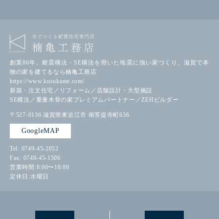
創業86年、耐震構法・SE構法を用いた地震に強い家づくり、滋賀で本
物の家を建てるなら楠亀工務店
https://www.kusukame.com/
新築・注文住宅／リフォーム／店舗設計・大型施設
SE構法／重量木骨の家プレミアムパートナー／ZEHビルダー
〒527-0136
滋賀県東近江市
南菩提寺町636
GoogleMAP
Tel: 0749-45-2052
Fax: 0749-45-1506
営業時間:8:00〜18:00
定休日:水曜日