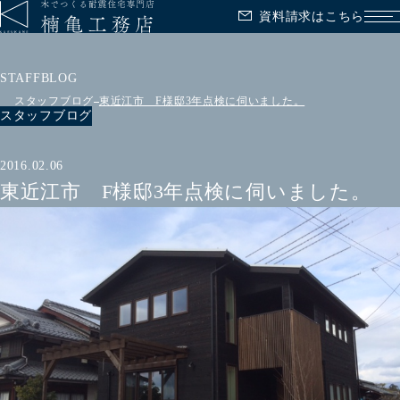
資料請求はこちら
メ
STAFFBLOG
スタッフブログ
東近江市 F様邸3年点検に伺いました。
スタッフブログ
2016.02.06
東近江市 F様邸3年点検に伺いました。