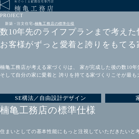
PROJECT
新築・注文住宅
楠亀工務店の標準仕様
数10年先のライフプランまで
考えた
お客様がずっと
愛着と誇りをもてる
楠亀工務店が考える家づくりは、 家が完成した後の数10
そして自分の家に愛着と 誇りを持てる家づくりこそが最も
SE構法／自由設計デザイン
楠亀工務店の標準仕様
住まいとしての基本性能にもっと注視していただきたいと