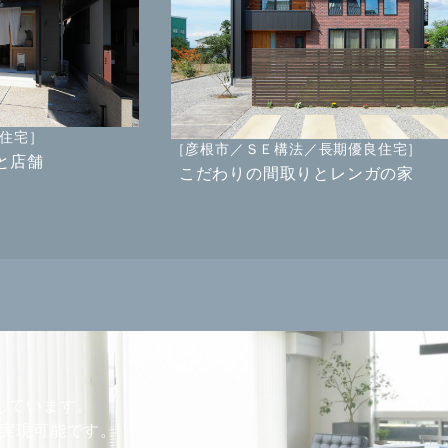
住宅］
［彦根市／ＳＥ構法／長期優良住宅］
と店舗
こだわりの間取りとレンガの家
しています。
が実現可能です。