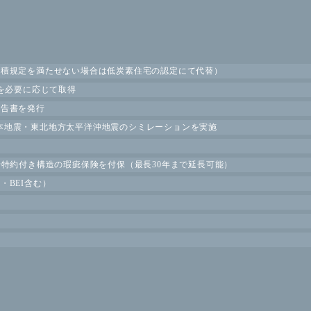
面積規定を満たせない場合は低炭素住宅の認定にて代替）
★を必要に応じて取得
報告書を発行
震・熊本地震・東北地方太平洋沖地震のシミレーションを実施
せ特約付き構造の瑕疵保険を付保
（最長30年まで延長可能）
・BEI含む）
行
行