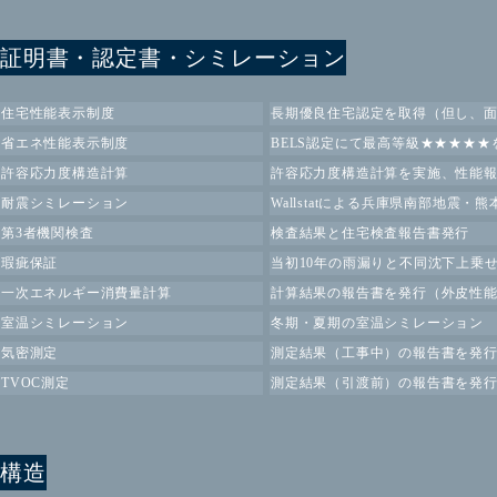
証明書・認定書・シミレーション
住宅性能表示制度
長期優良住宅認定を取得（但し、
省エネ性能表示制度
BELS認定にて最高等級★★★★
許容応力度構造計算
許容応力度構造計算を実施、性能
耐震シミレーション
Wallstatによる兵庫県南部地
第3者機関検査
検査結果と住宅検査報告書発行
瑕疵保証
当初10年の雨漏りと不同沈下上乗
一次エネルギー消費量計算
計算結果の報告書を発行
（外皮性能
室温シミレーション
冬期・夏期の室温シミレーション
気密測定
測定結果
（工事中）
の報告書を発
TVOC測定
測定結果
（引渡前）
の報告書を発
構造