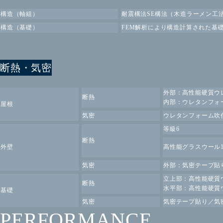
構造（軸組）
耐震構法SE構法
（木造ラーメン工
構造（基礎）
FEM解析により構造計算された基
断熱・気密
外部：高性能硬質ウレ
断熱
内部：ウレタンフォー
屋根
気密
ウレタンフォーム吹
等級6
断熱
外壁
高性能グラスウール12
気密
外部：気密テープ貼り
立上部：高性能硬質ウ
断熱
水平部：高性能硬質ウ
基礎
気密
気密テープ貼り／気
PERFORMANCE