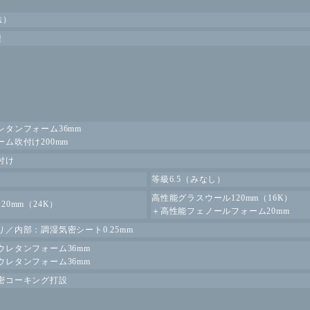
法）
礎
タンフォーム36mm
ム吹付け200mm
付け
等級6.5
（みなし）
高性能グラスウール120mm（16K）
0mm（24K）
＋高性能フェノールフォーム20mm
／内部：調湿気密シート0.25mm
レタンフォーム36mm
レタンフォーム36mm
密コーキング打設