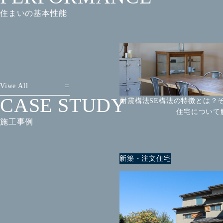
住まいの基本性能
Viwe All
CASE STUDY
耐震構法SE構法の特徴とは？
住宅について
施工事例
新築・注文住宅