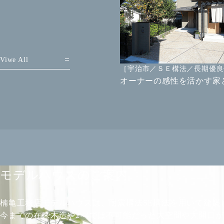
Viwe All
［宇治市／ＳＥ構法／長期優良
オーナーの感性を活かす家
モデルハウスのご案内
楠亀工務店モデルハウスは、耐震構法SE構法を用いて建築
今までの在来木造や2×4では不可能だった大空間や大開口