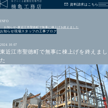
資料請求はこちら
メ
INFO
お知らせ
東近江市聖徳町で無事に棟上げを終えました
お知らせ
現場スタッフの工事ブログ
2024.10.07
東近江市聖徳町で無事に棟上げを終えまし
た