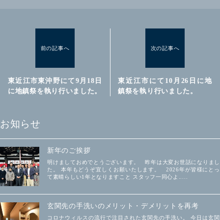
前の記事へ
次の記事へ
東近江市東沖野にて9月18日
東近江市にて10月26日に地
に地鎮祭を執り行いました。
鎮祭を執り行いました。
お知らせ
新年のご挨拶
明けましておめでとうございます。 昨年は大変お世話になりまし
た。 本年もどうぞ宜しくお願いたします。 2026年が皆様にとっ
て素晴らしい1年となりますこと スタッフ一同心よ.....
玄関先の手洗いのメリット・デメリットを再考
コロナウィルスの流行で注目された玄関先の手洗い。 今日は玄関