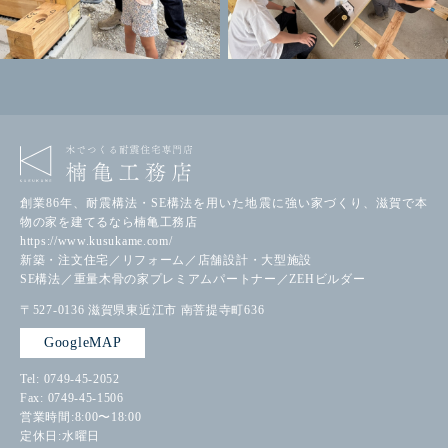
創業86年、耐震構法・SE構法を用いた地震に強い家づくり、滋賀で本
物の家を建てるなら楠亀工務店
https://www.kusukame.com/
新築・注文住宅／リフォーム／店舗設計・大型施設
SE構法／重量木骨の家プレミアムパートナー／ZEHビルダー
〒527-0136
滋賀県東近江市
南菩提寺町636
GoogleMAP
Tel: 0749-45-2052
Fax: 0749-45-1506
営業時間:8:00〜18:00
定休日:水曜日