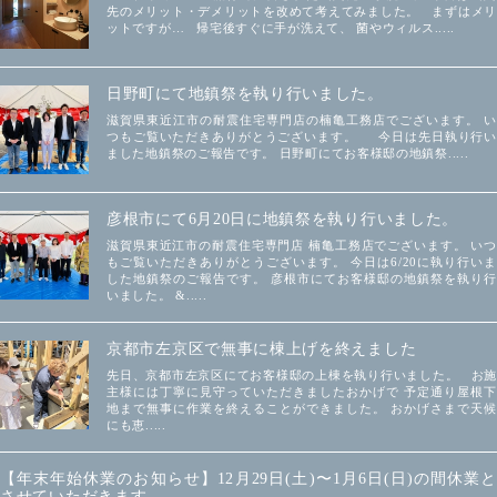
先のメリット・デメリットを改めて考えてみました。 まずはメリ
ットですが… 帰宅後すぐに手が洗えて、 菌やウィルス.....
日野町にて地鎮祭を執り行いました。
滋賀県東近江市の耐震住宅専門店の楠亀工務店でございます。 い
つもご覧いただきありがとうございます。 今日は先日執り行い
ました地鎮祭のご報告です。 日野町にてお客様邸の地鎮祭.....
彦根市にて6月20日に地鎮祭を執り行いました。
滋賀県東近江市の耐震住宅専門店 楠亀工務店でございます。 いつ
もご覧いただきありがとうございます。 今日は6/20に執り行いま
した地鎮祭のご報告です。 彦根市にてお客様邸の地鎮祭を執り行
いました。 &.....
京都市左京区で無事に棟上げを終えました
先日、京都市左京区にてお客様邸の上棟を執り行いました。 お施
主様には丁寧に見守っていただきましたおかげで 予定通り屋根下
地まで無事に作業を終えることができました。 おかげさまで天候
にも恵.....
【年末年始休業のお知らせ】12月29日(土)〜1月6日(日)の間休業と
させていただきます