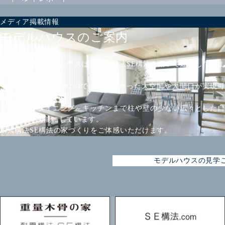
メディア掲載情報
モデルハウスのご案内
楠亀工務店モデルハウスは、耐震構法SE構法を用いて建築していま
す。
今までの在来木造や2×4では不可能だった大空間や大開口が実現可
能です。
リビング～ダイニング～キッチンまで柱や壁の少ない広々とした自
由な空間を可能にしています。
耐震構法SE構法の家づくりをご体感いただけます。
モデルハウスの見学