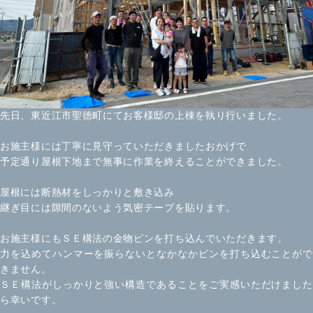
先日、東近江市聖徳町にてお客様邸の上棟を執り行いました。
お施主様には丁寧に見守っていただきましたおかげで
予定通り屋根下地まで無事に作業を終えることができました。
屋根には断熱材をしっかりと敷き込み
継ぎ目には隙間のないよう気密テープを貼ります。
お施主様にもＳＥ構法の金物ピンを打ち込んでいただきます。
力を込めてハンマーを振らないとなかなかピンを打ち込むことがで
きません。
ＳＥ構法がしっかりと強い構造であることをご実感いただけました
ら幸いです。