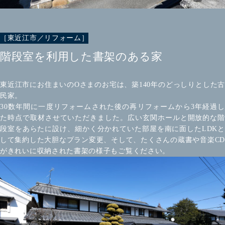
［東近江市／リフォーム］
階段室を利用した書架のある家
東近江市にお住まいのOさまのお宅は、築140年のどっしりとした古
民家。
30数年間に一度リフォームされた後の再リフォームから3年経過し
た時点で取材させていただきました。広い玄関ホールと開放的な階
段室をあらたに設け、細かく分かれていた部屋を南に面したLDKと
して集約した大胆なプラン変更、そして、たくさんの蔵書や音楽CD
がきれいに収納された書架の様子もご覧ください。