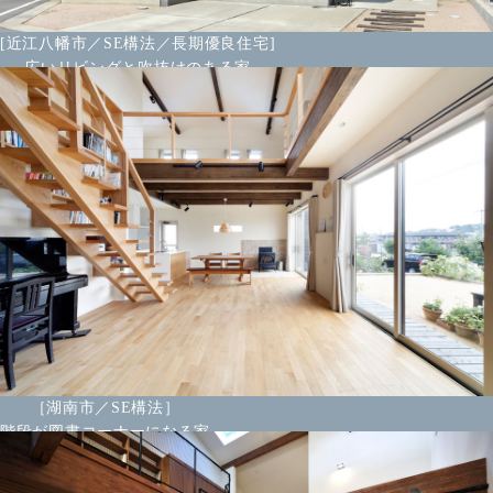
[近江八幡市／SE構法／長期優良住宅]
広いリビングと吹抜けのある家
［湖南市／SE構法］
階段が図書コーナーになる家