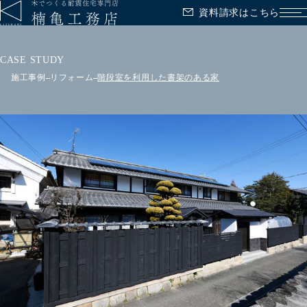
資料請求はこちら
メ
CASE STUDY
施工事例
リフォーム
階段室を利用した書架のある家