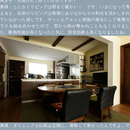
聞き手：完成されてみていかがですか？
奥様：とにかくリビングは明るく暖かい！ です。いまになって考
えると、以前のリビングは南側にありながらその利点を活かしきれ
ていなかった感じです。サッシもアルミと樹脂の複合にして複層ガ
ラスを組み合わせたので、窓から熱が奪われこともなくなりまし
た。断熱性能が高くなったと共に、防音効果も高くなりましたね。
奥様：ダイニングも以前は北側に。薄暗くて寒かったんですよ。で