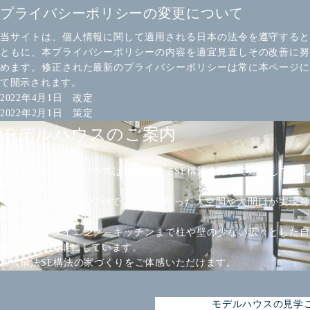
プライバシーポリシーの変更について
当サイトは、個人情報に関して適用される日本の法令を遵守すると
ともに、本プライバシーポリシーの内容を適宜見直しその改善に努
めます。修正された最新のプライバシーポリシーは常に本ページに
て開示されます。
2022年4月1日 改定
2022年2月1日 策定
モデルハウスのご案内
楠亀工務店モデルハウスは、耐震構法SE構法を用いて建築していま
す。
今までの在来木造や2×4では不可能だった大空間や大開口が実現可
能です。
リビング～ダイニング～キッチンまで柱や壁の少ない広々とした自
由な空間を可能にしています。
耐震構法SE構法の家づくりをご体感いただけます。
モデルハウスの見学