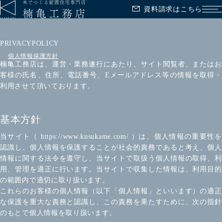
資料請求はこちら
メ
PRIVACYPOLICY
個人情報保護方針
楠亀工務店は、運営・業務遂行にあたり、サイト閲覧者、またはお
客様の氏名、住所、電話番号、Eメールアドレス等の情報を取得・
利用させて頂いております。
基本方針
当サイト（ https://www.kusukame.com/ ）は、個人情報の重要性を
認識し、個人情報を保護することが社会的責務であると考え、個人
情報に関する法令を遵守し、当サイトで取扱う個人情報の取得、利
用、管理を適正に行います。当サイトで収集した情報は、利用目的
の範囲内で適切に取り扱います。
これらのお客様の個人情報（以下「個人情報」といいます）の適正
な保護を重大な責務と認識し、この責務を果たすために、次の指針
のもとで個人情報を取り扱います。